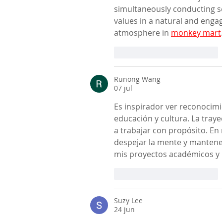
simultaneously conducting s
values ​​in a natural and eng
atmosphere in 
monkey mart
Me gusta
Reaccionar
Runong Wang
07 jul
Es inspirador ver reconocimi
educación y cultura. La tray
a trabajar con propósito. En 
despejar la mente y mantener
mis proyectos académicos y 
Me gusta
Reaccionar
Suzy Lee
24 jun