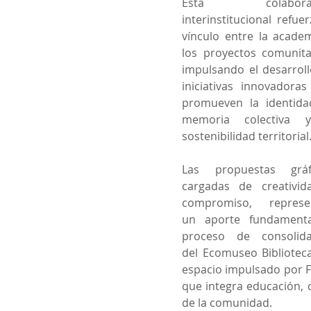
Esta colaboraci
interinstitucional refuerz
vínculo entre la academ
los proyectos comunitar
impulsando el desarroll
iniciativas innovadoras
promueven la identidad
memoria colectiva y
sostenibilidad territorial
Las propuestas gráfic
cargadas de creativid
compromiso, represen
un aporte fundamental
proceso de consolidac
del Ecomuseo Biblioteca
espacio impulsado por F
que integra educación, ci
de la comunidad.