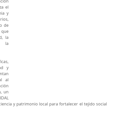
ón 
a el 
ia y 
ios, 
o de 
 que 
, la 
 la 
.
as, 
ad y 
tan 
 al 
ión 
, un 
IDAL 
encia y patrimonio local para fortalecer el tejido social 