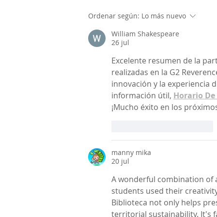
Ordenar según:
Lo más nuevo
William Shakespeare
26 jul
Excelente resumen de la part
realizadas en la G2 Reverenc
innovación y la experiencia 
información útil, 
Horario De 
¡Mucho éxito en los próximo
Me gusta
Reaccionar
manny mika
20 jul
A wonderful combination of
students used their creativit
Biblioteca not only helps pr
territorial sustainability. It'