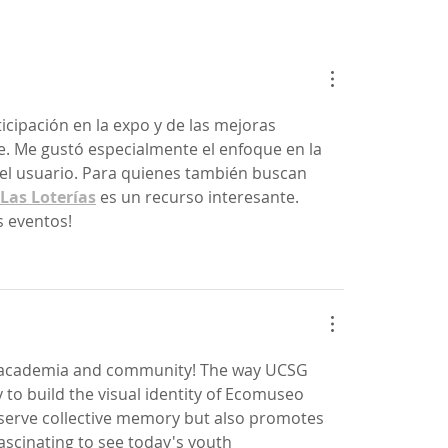
icipación en la expo y de las mejoras 
e. Me gustó especialmente el enfoque en la 
del usuario. Para quienes también buscan 
Las Loterías
 es un recurso interesante. 
s eventos!
 academia and community! The way UCSG 
y to build the visual identity of Ecomuseo 
eserve collective memory but also promotes 
s fascinating to see today's youth 