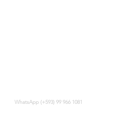
(+593) 2 244 4428
WhatsApp (+593) 99 966 1081
Carlos Montúfar E13-352 y
Monitor, sector
Bellavista
Quito - Ecuador