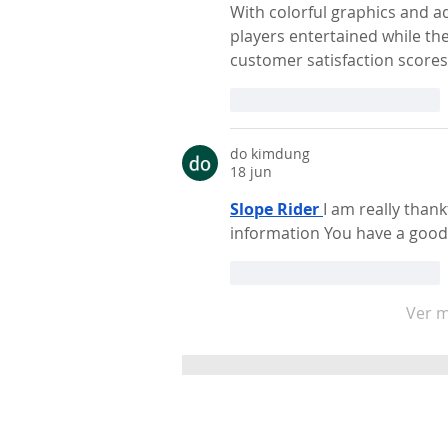
With colorful graphics and a
players entertained while the
customer satisfaction scores
Me gusta
Reaccionar
do kimdung
18 jun
Slope Rider
I am really thank
information You have a good
Me gusta
Reaccionar
Ver 