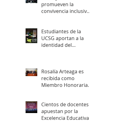
promueven la
convivencia inclusiva
en Rumiñahui
Estudiantes de la
UCSG aportan a la
identidad del
Ecomuseo Biblioteca
Rosalía Arteaga es
recibida como
Miembro Honoraria
de la Academia
Nacional de Historia
Cientos de docentes
del Ecuador
apuestan por la
Excelencia Educativa