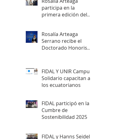
Rosalía Arteaga
participa en la
primera edición del
SKY AWARDS en
Yaundé
Rosalía Arteaga
Serrano recibe el
Doctorado Honoris
Causa Humanitario
de la Cámara
Internacional de
FIDAL Y UNIR Campus
Liderazgo
Solidario capacitan a
los ecuatorianos
FIDAL participó en la
Cumbre de
Sostenibilidad 2025
FIDAL y Hanns Seidel