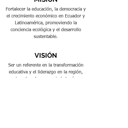
Fortalecer la educación, la democracia y
el crecimiento económico en Ecuador y
Latinoamérica, promoviendo la
conciencia ecológica y el desarrollo
sustentable.
VISIÓN
Ser un referente en la transformación
educativa y el liderazgo en la región,
impulsando una sociedad más
equitativa, sostenible y comprometida
con el progreso.
Trabajamos para alcanzar los objetivos
de desarrollo sostenible propuestos por
la Organización de Naciones Unidas.