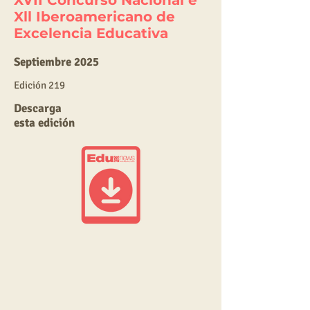
XVII Concurso Nacional e
Xll Iberoamericano de
Excelencia Educativa
Septiembre 2025
E
dic
ión 219
Descarga
esta edición