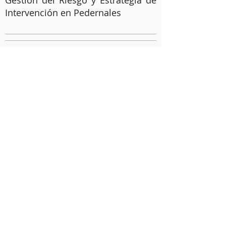
Gestión del Riesgo y Estrategia de
Intervención en Pedernales
ENLACES DE INTERÉS
Revista Edu@news
Revista VerdEcuador
Academia E-STEM
Concurso de Excelencia Educativa
Escuela de Liderazgo 2023
(+593)
2 244 4428
WhatsApp (+593)
99 966 1081
Carlos Montúfar E13-352 y