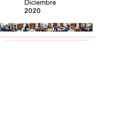
Diciembre
2020
ENLACES DE INTERÉS
Revista Edu@news
Revista VerdEcuador
Academia E-STEM
Concurso de Excelencia Educativa
Escuela de Liderazgo 2023
(+593)
2 244 4428