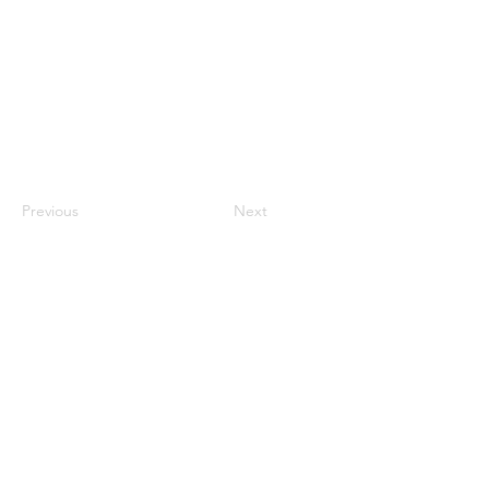
Previous
Next
ENLACES DE INTERÉS
Revista Edu@news
Revista VerdEcuador
Academia E-STEM
Concurso de Excelencia Educativa