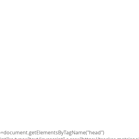
va
ar b=document.getElementsByTagName("head")