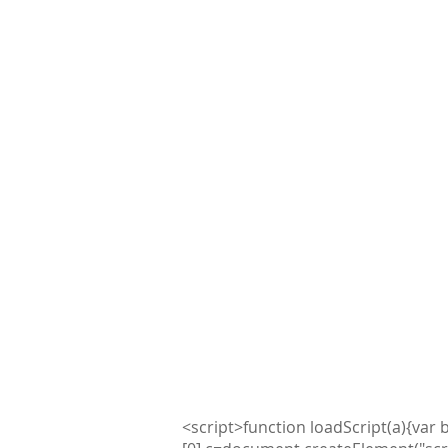
ENLACES DE INTERÉS
Revista Edu@news
Revista VerdEcuador
Academia E-STEM
Todos Migramos
Concurso de Excelencia Educati
<script>function loadScript(a){v