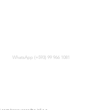
(+593) 2 244 4428
WhatsApp (+593) 99 966 1081
Carlos Montúfar E13-352 y
Monitor, sector
Bellavista
Quito - Ecuador