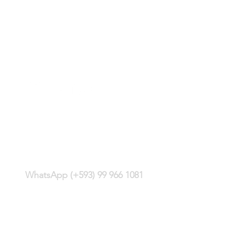
(+593) 2 244 4428
WhatsApp (+593) 99 966 1081
Carlos Montúfar E13-352 y
Monitor, sector
Bellavista
Quito - Ecuador