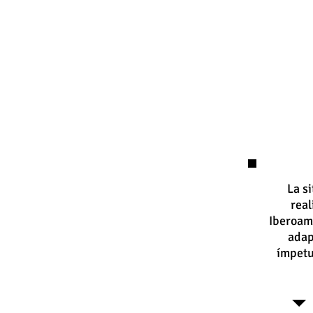
La s
real
Iberoam
adap
ímpetu