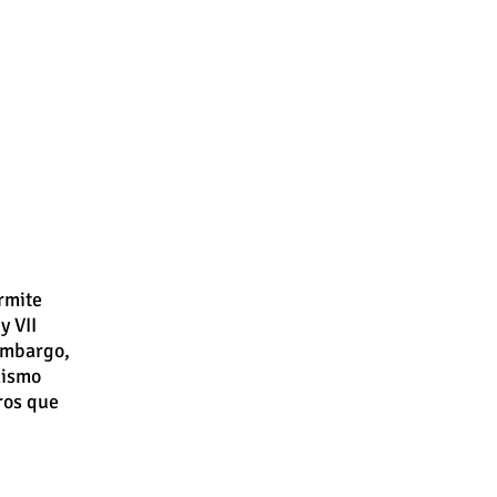
rmite
y VII
embargo,
mismo
ros que