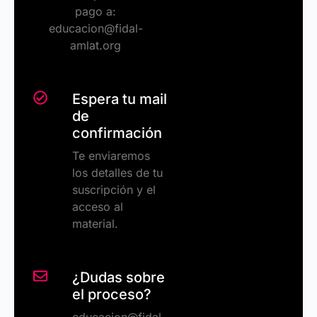
pago a:
educacion@fidal-
amlat.org
Espera tu mail
de
confirmación
Te enviaremos
los detalles de tu
suscripción y el
acceso al
material.
¿Dudas sobre
el proceso?
educacion@fidal-