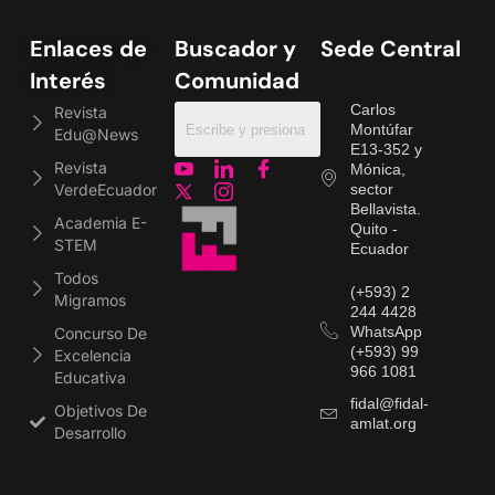
Enlaces de
Buscador y
Sede Central
Interés
Comunidad
Carlos
Revista
Montúfar
Edu@news
E13-352 y
Revista
Mónica,
VerdeEcuador
sector
Bellavista.
Academia E-
Quito -
STEM
Ecuador
Todos
(+593) 2
Migramos
244 4428
WhatsApp
Concurso De
(+593) 99
Excelencia
966 1081
Educativa
fidal@fidal-
Objetivos De
amlat.org
Desarrollo