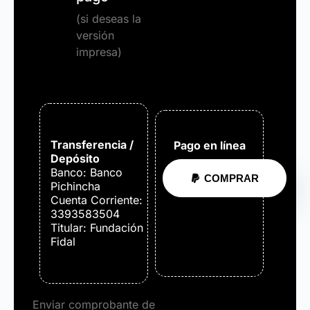
(si deseas la
versión
impresa)
Transferencia /
Pago en línea
Depósito
Banco: Banco
COMPRAR
Pichincha
Cuenta Corriente:
3393583504
Titular: Fundación
Fidal
Enviar comprobante de