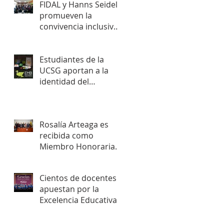
FIDAL y Hanns Seidel
promueven la
convivencia inclusiva
en Rumiñahui
Estudiantes de la
UCSG aportan a la
identidad del
Ecomuseo Biblioteca
Rosalía Arteaga es
recibida como
Miembro Honoraria
de la Academia
Nacional de Historia
Cientos de docentes
del Ecuador
apuestan por la
Excelencia Educativa