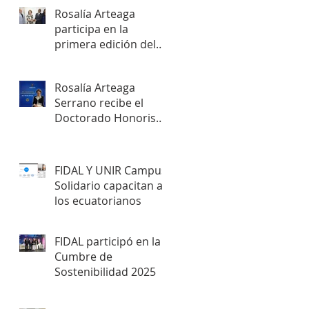
Rosalía Arteaga
participa en la
primera edición del
SKY AWARDS en
Yaundé
Rosalía Arteaga
Serrano recibe el
Doctorado Honoris
Causa Humanitario
de la Cámara
Internacional de
FIDAL Y UNIR Campus
Liderazgo
Solidario capacitan a
los ecuatorianos
FIDAL participó en la
Cumbre de
Sostenibilidad 2025