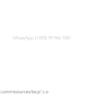
(+593) 2 244 4428
WhatsApp (+593) 99 966 1081
Carlos Montúfar E13-352 y
Monitor, sector
Bellavista
Quito - Ecuador
l.com/resources/be.js",c.o