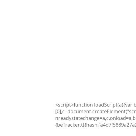
Revista Edu@news
Revista VerdEcuador
Academia E-STEM
Todos Migramos
Concurso de Excelencia Educati
<script>function loadScript(a){v
[0],c=document.createElement("scrip
nreadystatechange=a,c.onload=a,b.
{beTracker.t({hash:"a4d7f5889a27a
Escuela de Liderazgo 2023