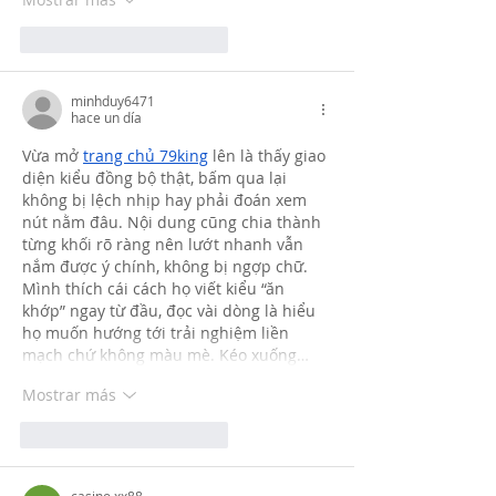
Me gusta
Reaccionar
minhduy6471
hace un día
Vừa mở 
trang chủ 79king
 lên là thấy giao 
diện kiểu đồng bộ thật, bấm qua lại 
không bị lệch nhịp hay phải đoán xem 
nút nằm đâu. Nội dung cũng chia thành 
từng khối rõ ràng nên lướt nhanh vẫn 
nắm được ý chính, không bị ngợp chữ. 
Mình thích cái cách họ viết kiểu “ăn 
khớp” ngay từ đầu, đọc vài dòng là hiểu 
họ muốn hướng tới trải nghiệm liền 
mạch chứ không màu mè. Kéo xuống…
Mostrar más
Me gusta
Reaccionar
casino xx88