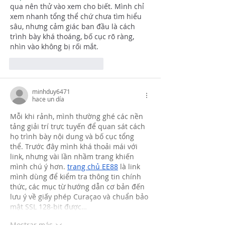
qua nên thử vào xem cho biết. Mình chỉ 
xem nhanh tổng thể chứ chưa tìm hiểu 
sâu, nhưng cảm giác ban đầu là cách 
trình bày khá thoáng, bố cục rõ ràng, 
nhìn vào không bị rối mắt.
Me gusta
Reaccionar
minhduy6471
hace un día
Mỗi khi rảnh, mình thường ghé các nền 
tảng giải trí trực tuyến để quan sát cách 
họ trình bày nội dung và bố cục tổng 
thể. Trước đây mình khá thoải mái với 
link, nhưng vài lần nhầm trang khiến 
mình chú ý hơn. 
trang chủ EE88
 là link 
mình dùng để kiểm tra thông tin chính 
thức, các mục từ hướng dẫn cơ bản đến 
lưu ý về giấy phép Curaçao và chuẩn bảo 
mật SSL 128-bit được…
Mostrar más