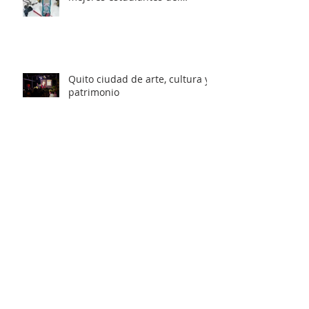
mundo
Quito ciudad de arte, cultura y
patrimonio
Rosalía Arteaga participa en la
primera edición del SKY
AWARDS en Yaundé
Rosalía Arteaga Serrano recibe
el Doctorado Honoris Causa
Humanitario de la Cámara
Internacional de Liderazgo