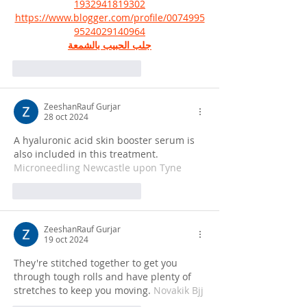
1932941819302
https://www.blogger.com/profile/0074995
9524029140964
جلب الحبيب بالشمعة
Me gusta
Reaccionar
ZeeshanRauf Gurjar
28 oct 2024
A hyaluronic acid skin booster serum is 
also included in this treatment. 
Microneedling Newcastle upon Tyne
Me gusta
Reaccionar
ZeeshanRauf Gurjar
19 oct 2024
They're stitched together to get you 
through tough rolls and have plenty of 
stretches to keep you moving. 
Novakik Bjj