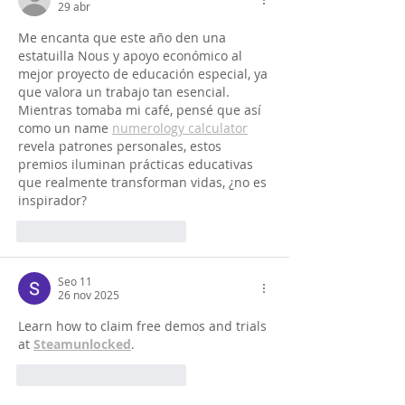
29 abr
Me encanta que este año den una 
estatuilla Nous y apoyo económico al 
mejor proyecto de educación especial, ya 
que valora un trabajo tan esencial. 
Mientras tomaba mi café, pensé que así 
como un name 
numerology calculator
revela patrones personales, estos 
premios iluminan prácticas educativas 
que realmente transforman vidas, ¿no es 
inspirador?
Me gusta
Reaccionar
Seo 11
26 nov 2025
Learn how to claim free demos and trials 
at 
Steamunlocked
.
Me gusta
Reaccionar