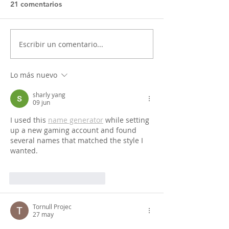
21 comentarios
Escribir un comentario...
Lo más nuevo
sharly yang
09 jun
I used this 
name generator
 while setting 
up a new gaming account and found 
several names that matched the style I 
wanted.
Me gusta
Reaccionar
Tornull Projec
27 may